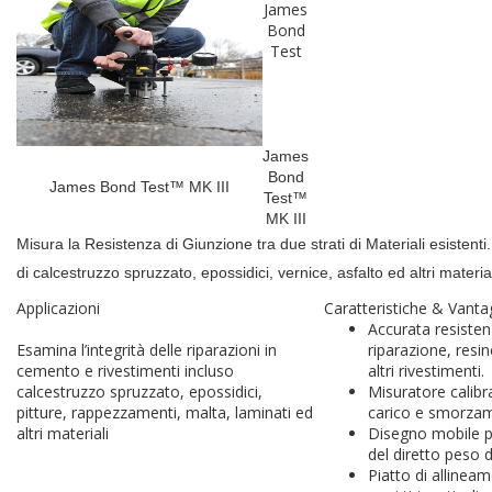
James
Bond
James Bond Test™ MK III
Test™
MK III
Misura la Resistenza di Giunzione tra due strati di Materiali esistent
di calcestruzzo spruzzato, epossidici, vernice, asfalto ed altri materia
Applicazioni
Caratteristiche & Vanta
Accurata resisten
Esamina l’integrità delle riparazioni in
riparazione, resin
cemento e rivestimenti incluso
altri rivestimenti.
calcestruzzo spruzzato, epossidici,
Misuratore calib
pitture, rappezzamenti, malta, laminati ed
carico e smorza
altri materiali
Disegno mobile p
del diretto peso 
Piatto di allinea