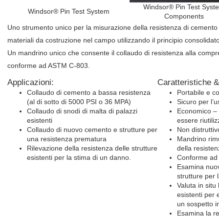
Windsor® Pin Test Syst
Windsor® Pin Test System
Components
Uno strumento unico per la misurazione della resistenza di cemento n
materiali da costruzione nel campo utilizzando il principio consolidat
Un mandrino unico che consente il collaudo di resistenza alla compr
conforme ad ASTM C-803.
Applicazioni:
Caratteristiche &
Collaudo di cemento a bassa resistenza
Portabile e 
(al di sotto di 5000 PSI o 36 MPA)
Sicuro per l’
Collaudo di snodi di malta di palazzi
Economico – i
esistenti
essere riutiliz
Collaudo di nuovo cemento e strutture per
Non distruttiv
una resistenza prematura
Mandrino rimuo
Rilevazione della resistenza delle strutture
della resiste
esistenti per la stima di un danno.
Conforme ad
Esamina nuovi
strutture per
Valuta in situ
esistenti per
un sospetto i
Esamina la re