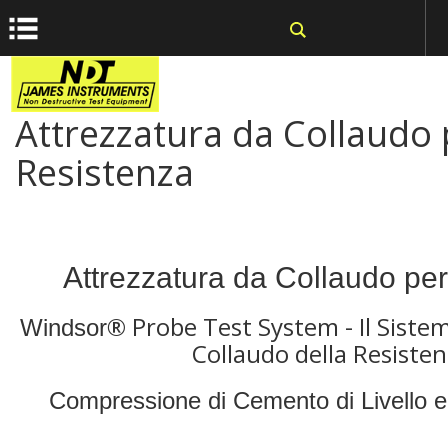
window.dataLayer = window.dataLayer || []; function gtag()
{dataLayer.push(arguments);} gtag('js', new Date());
Attrezzatura da Collaudo 
Resistenza
Attrezzatura da Collaudo pe
® Probe Test System - Il Sistem
Windsor
Collaudo della Resisten
Compressione di Cemento di Livello e