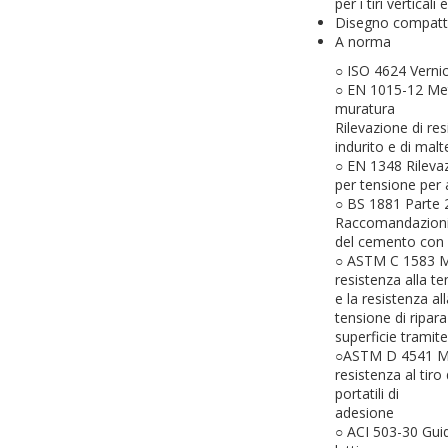
per i tiri verticali
Disegno compatto
A norma
○ ISO 4624 Vernic
○ EN 1015-12 Met
muratura
Rilevazione di re
indurito e di malt
○ EN 1348 Rilevaz
per tensione per 
○ BS 1881 Parte 
Raccomandazioni p
del cemento con co
○ ASTM C 1583 Me
resistenza alla t
e la resistenza al
tensione di ripar
superficie tramit
○ASTM D 4541 Me
resistenza al tiro
portatili di
adesione
○ ACI 503-30 Guid