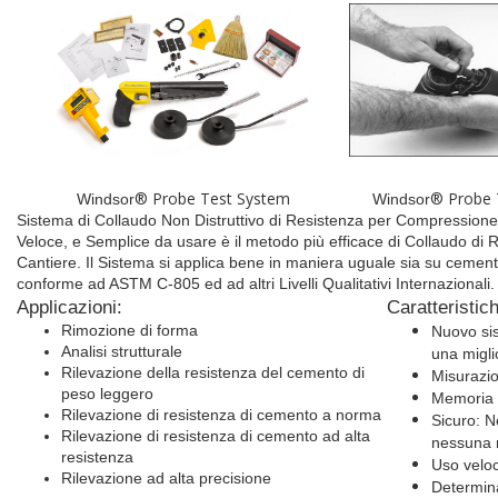
® Probe Test System
® Probe 
Windsor
Windsor
Sistema di Collaudo Non Distruttivo di Resistenza per Compression
Veloce, e Semplice da usare è il metodo più efficace di Collaudo di
Cantiere. Il Sistema si applica bene in maniera uguale sia su cemento
conforme ad ASTM C-805 ed ad altri Livelli Qualitativi Internazionali.
Applicazioni:
Caratteristic
Rimozione di forma
Nuovo sis
Analisi strutturale
una migli
Rilevazione della resistenza del cemento di
Misurazi
peso leggero
Memoria 
Rilevazione di resistenza di cemento a norma
Sicuro: N
Rilevazione di resistenza di cemento ad alta
nessuna 
resistenza
Uso velo
Rilevazione ad alta precisione
Determina