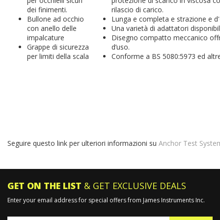
per occhielli sicuri
protezione di scarico in viscosa c
dei finimenti.
rilascio di carico.
Bullone ad occhio
Lunga e completa e strazione e d'
con anello delle
Una varietà di adattatori disponibili
impalcature
Disegno compatto meccanico offre a
Grappe di sicurezza
d’uso.
per limiti della scala
Conforme a BS 5080:5973 ed altre
Seguire questo link per ulteriori informazioni su
Anchor Test Syst
GET ON THE LIST
& GET EXCLUSIVE DEALS
Enter your email address for special offers from James Instruments Inc.